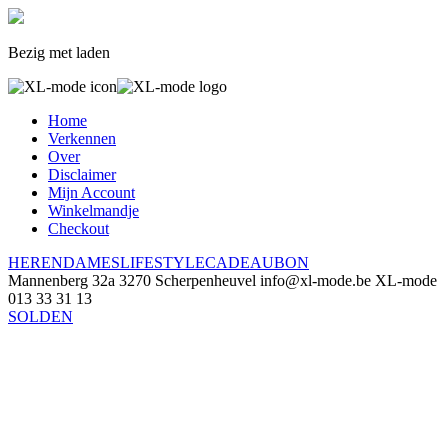
Bezig met laden
Home
Verkennen
Over
Disclaimer
Mijn Account
Winkelmandje
Checkout
HEREN
DAMES
LIFESTYLE
CADEAUBON
Mannenberg 32a
3270 Scherpenheuvel
info@xl-mode.be
XL-mode
013 33 31 13
SOLDEN